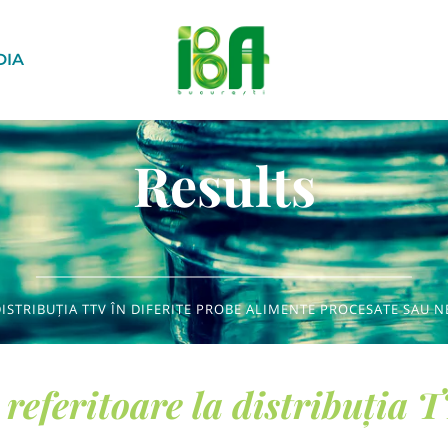
DIA
Results
DISTRIBUȚIA TTV ÎN DIFERITE PROBE ALIMENTE PROCESATE SAU 
referitoare la distribuția T