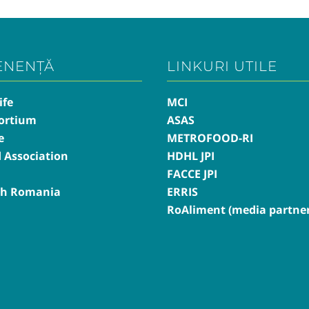
ENENȚĂ
LINKURI UTILE
ife
MCI
ortium
ASAS
e
METROFOOD-RI
d Association
HDHL JPI
FACCE JPI
th Romania
ERRIS
RoAliment (media partner