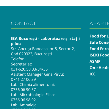
CONTACT
APART
Food for L
IBA București - Laboratoare și stații
Safe Cons
pilot:
Str. Ancuța Baneasa, nr.5, Sector 2,
Food Forc
Cod 020323, București
ISEKI Foo
Telefon:
ASMP
Secretariat:
One Heal
031-620.58.33
/34/35
ICC
Asistent Manager Gina Pîrvu:
0741 27 06 39
Lab. Chimia alimentului:
0756 06 90 57
Lab. Microbiologie Elisa:
0756 06 98 92
Lab. Ambalaje: