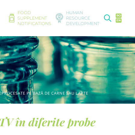
FOOD
HUMAN
RO
SUPPLEMENT
RESOURCE
EN
NOTIFICATIONS
DEVELOPMENT
NEPROCESATE PE BAZĂ DE CARNE SAU LAPTE
TV în diferite probe