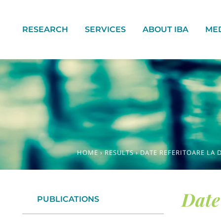
RESEARCH
SERVICES
ABOUT IBA
ME
HOME
›
RESULTS
›
DATE REFERITOARE LA 
Date 
PUBLICATIONS