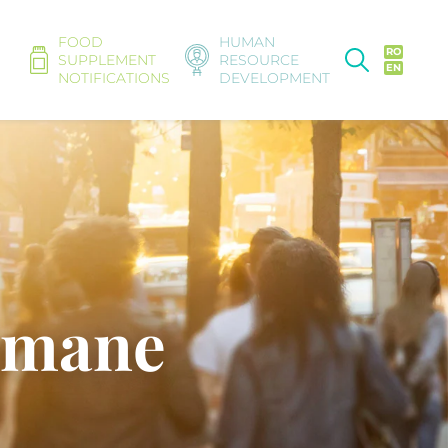
FOOD
HUMAN
RO
SUPPLEMENT
RESOURCE
EN
NOTIFICATIONS
DEVELOPMENT
 umane