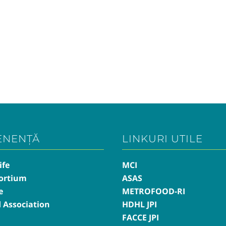
ENENȚĂ
LINKURI UTILE
ife
MCI
ortium
ASAS
e
METROFOOD-RI
d Association
HDHL JPI
FACCE JPI