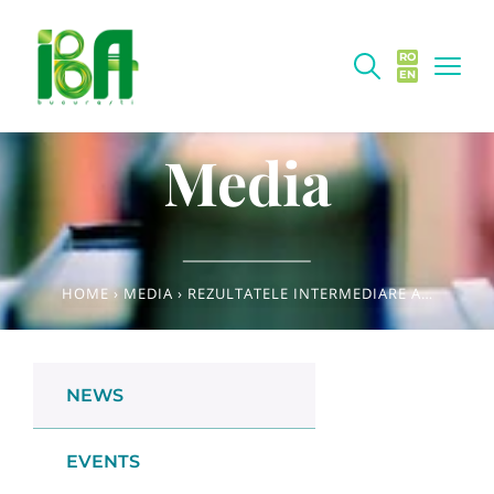
RO
EN
Media
HOME
›
MEDIA
›
REZULTATELE INTERMEDIARE ALE CONCURSULUI PENTRU OCUPAREA POSTURILOR DE ASISTENT DE CERCETARE ȘTIINȚIFICĂ
NEWS
EVENTS