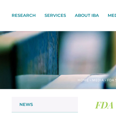
RESEARCH
SERVICES
ABOUT IBA
ME
HOME
›
MEDIA
›
FDA 
FDA 
NEWS