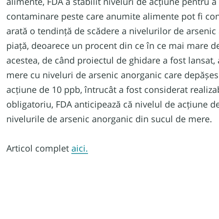
alimente, FDA a stabilit niveluri de acțiune pentru a 
contaminare peste care anumite alimente pot fi con
arată o tendință de scădere a nivelurilor de arseni
piață, deoarece un procent din ce în ce mai mare de
acestea, de când proiectul de ghidare a fost lansat,
mere cu niveluri de arsenic anorganic care depășesc 
acțiune de 10 ppb, întrucât a fost considerat realizab
obligatoriu, FDA anticipează că nivelul de acțiune 
nivelurile de arsenic anorganic din sucul de mere.
Articol complet
aici.