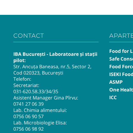
CONTACT
APART
Food for L
IBA București - Laboratoare și stații
Safe Cons
pilot:
Str. Ancuța Baneasa, nr.5, Sector 2,
Food Forc
Cod 020323, București
ISEKI Foo
Telefon:
ASMP
Secretariat:
One Heal
031-620.58.33
/34/35
ICC
Asistent Manager Gina Pîrvu:
0741 27 06 39
Lab. Chimia alimentului:
0756 06 90 57
Lab. Microbiologie Elisa:
0756 06 98 92