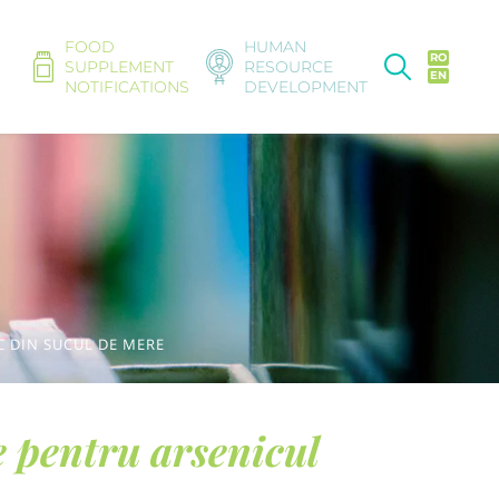
FOOD
HUMAN
RO
SUPPLEMENT
RESOURCE
EN
NOTIFICATIONS
DEVELOPMENT
C DIN SUCUL DE MERE
e pentru arsenicul