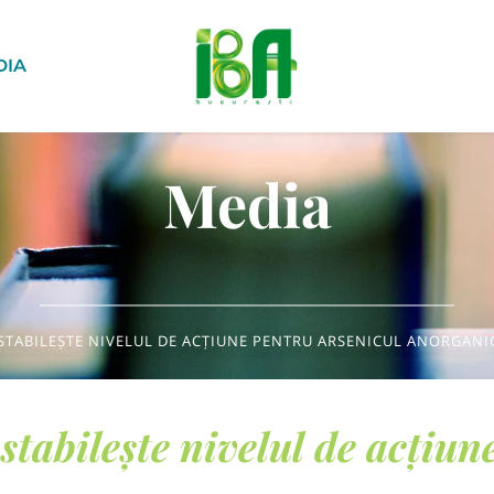
DIA
Media
STABILEȘTE NIVELUL DE ACȚIUNE PENTRU ARSENICUL ANORGANI
stabilește nivelul de acțiun