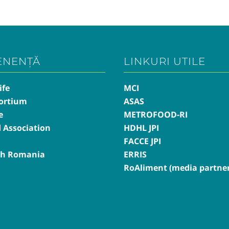
ENENȚĂ
LINKURI UTILE
ife
MCI
ortium
ASAS
e
METROFOOD-RI
d Association
HDHL JPI
FACCE JPI
th Romania
ERRIS
RoAliment (media partner