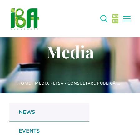
RO
EN
Media
HOME
›
MEDIA
›
EFSA - CONSULTARE PUBLICĂ CU PRIVIRE LA DOCUMENTUL CARE EVALUEAZĂ RISCURILE FOLOSIRII PRODUSELOR PENTRU PROTECȚIA PLANTELOR ASUPRA ALBINELOR
NEWS
EVENTS