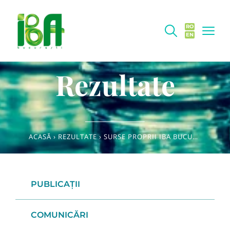
RO
EN
Rezultate
ACASĂ
›
REZULTATE
›
SURSE PROPRII IBA BUCUREȘTI
PUBLICAȚII
COMUNICĂRI