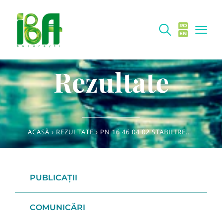
RO
EN
Rezultate
ACASĂ
›
REZULTATE
›
PN 16 46 04 02 STABILIREA NIVELULUI CONTAMINĂRII CU MICOTOXINE AL UNOR MATRICI ALIMENTARE COMPLEXE, ÎN FUNCȚIE DE TIPUL ȘI MOMENTUL DE APARIȚIE ALE MUCEGAIURILOR DE ALTERARE
PUBLICAȚII
COMUNICĂRI