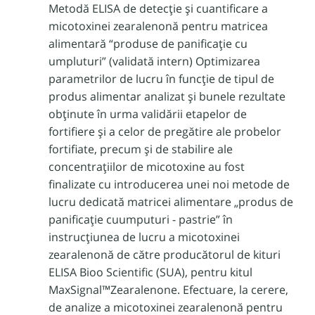
Metodă ELISA de detecție și cuantificare a
micotoxinei zearalenonă pentru matricea
alimentară “produse de panificație cu
umpluturi” (validată intern) Optimizarea
parametrilor de lucru în funcție de tipul de
produs alimentar analizat și bunele rezultate
obținute în urma validării etapelor de
fortifiere și a celor de pregătire ale probelor
fortifiate, precum și de stabilire ale
concentrațiilor de micotoxine au fost
finalizate cu introducerea unei noi metode de
lucru dedicată matricei alimentare „produs de
panificație cu
umputuri - pastrie” în
instrucțiunea de lucru a micotoxinei
zearalenonă de către producătorul de kituri
ELISA Bioo Scientific (SUA), pentru kitul
MaxSignal™Zearalenone. Efectuare, la cerere,
de analize a micotoxinei zearalenonă pentru