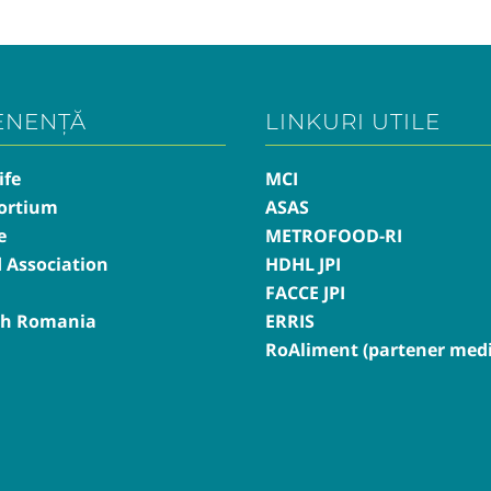
ENENȚĂ
LINKURI UTILE
ife
MCI
ortium
ASAS
e
METROFOOD-RI
d Association
HDHL JPI
FACCE JPI
th Romania
ERRIS
RoAliment (partener medi