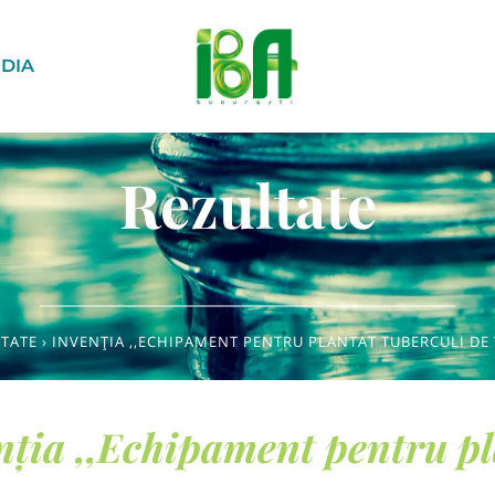
DIA
Rezultate
LTATE
›
INVENȚIA ,,ECHIPAMENT PENTRU PLANTAT TUBERCULI D
nția ,,Echipament pentru pl