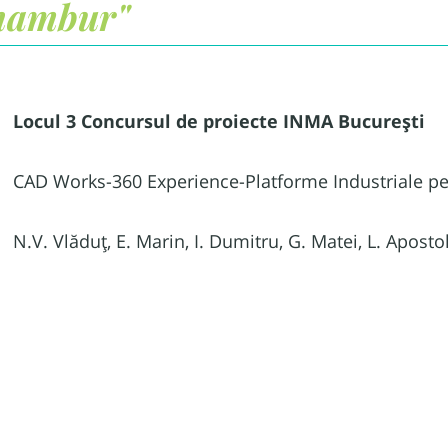
nambur"
Locul 3 Concursul de proiecte INMA București
CAD Works-360 Experience-Platforme Industriale pent
N.V. Vlăduț, E. Marin, I. Dumitru, G. Matei, L. Apostol