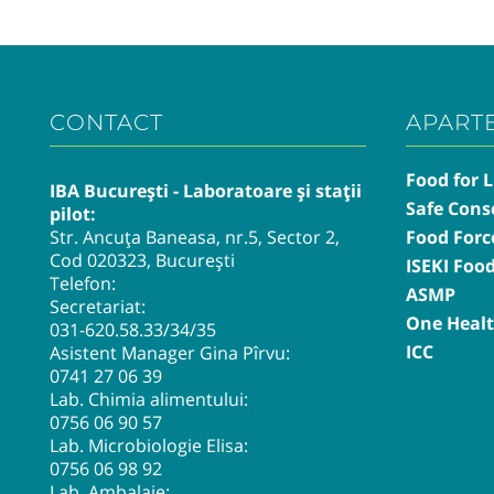
CONTACT
APART
Food for L
IBA București - Laboratoare și stații
Safe Cons
pilot:
Str. Ancuța Baneasa, nr.5, Sector 2,
Food Forc
Cod 020323, București
ISEKI Foo
Telefon:
ASMP
Secretariat:
One Heal
031-620.58.33
/34/35
ICC
Asistent Manager Gina Pîrvu:
0741 27 06 39
Lab. Chimia alimentului:
0756 06 90 57
Lab. Microbiologie Elisa:
0756 06 98 92
Lab. Ambalaje: