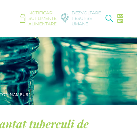
NOTIFICĂRI
DEZVOLTARE
RO
SUPLIMENTE
RESURSE
EN
ALIMENTARE
UMANE
E TOPINAMBUR"
antat tuberculi de