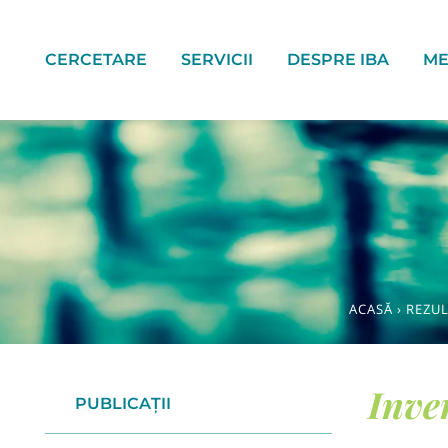
CERCETARE
SERVICII
DESPRE IBA
ME
ACASĂ
›
REZU
Inve
PUBLICAȚII