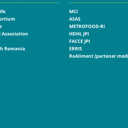
ife
MCI
ortium
ASAS
e
METROFOOD-RI
d Association
HDHL JPI
FACCE JPI
th Romania
ERRIS
RoAliment (partener medi