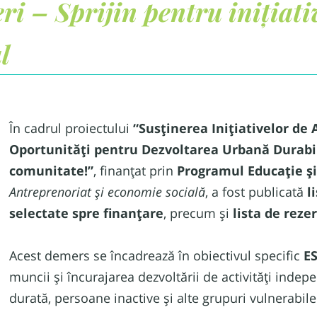
ri – Sprijin pentru inițiat
l
În cadrul proiectului
“Susținerea Inițiativelor de 
Oportunități pentru Dezvoltarea Urbană Durabil
comunitate!”
, finanțat prin
Programul Educație ș
Antreprenoriat și economie socială
, a fost publicată
l
selectate spre finanțare
, precum și
lista de reze
Acest demers se încadrează în obiectivul specific
E
muncii și încurajarea dezvoltării de activități indep
durată, persoane inactive și alte grupuri vulnerabile