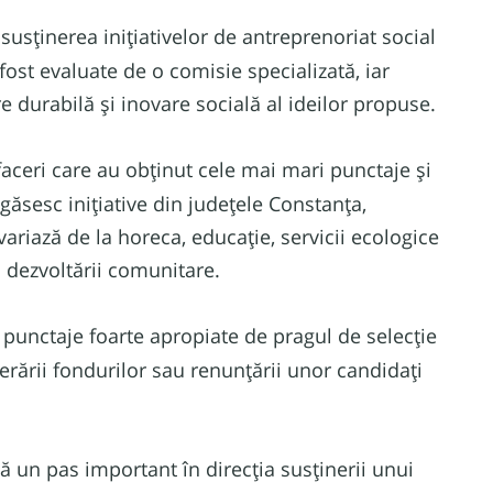
susținerea inițiativelor de antreprenoriat social
ost evaluate de o comisie specializată, iar
re durabilă și inovare socială al ideilor propuse.
aceri care au obținut cele mai mari punctaje și
egăsesc inițiative din județele Constanța,
ariază de la horeca, educație, servicii ecologice
și dezvoltării comunitare.
 punctaje foarte apropiate de pragul de selecție
berării fondurilor sau renunțării unor candidați
 un pas important în direcția susținerii unui