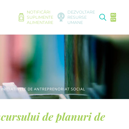
NOTIFICĂRI
DEZVOLTARE
RO
SUPLIMENTE
RESURSE
EN
ALIMENTARE
UMANE
 INIȚIATIVELE DE ANTREPRENORIAT SOCIAL
ncursului de planuri de