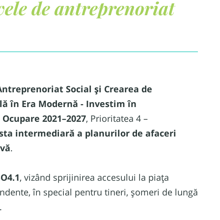
ivele de antreprenoriat
Antreprenoriat Social și Crearea de
ă în Era Modernă - Investim în
i Ocupare 2021–2027
, Prioritatea 4 –
ista intermediară a planurilor de afaceri
rvă
.
SO4.1
, vizând sprijinirea accesului la piața
endente, în special pentru tineri, șomeri de lungă
.