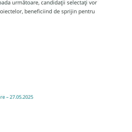
ioada următoare, candidații selectați vor
iectelor, beneficiind de sprijin pentru
are – 27.05.2025