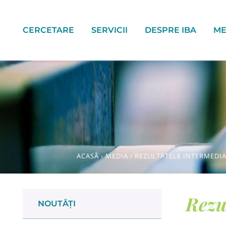
CERCETARE
SERVICII
DESPRE IBA
ME
ACASĂ
›
MEDIA
›
REZULTATELE INTERMEDIA
Rezu
NOUTĂȚI