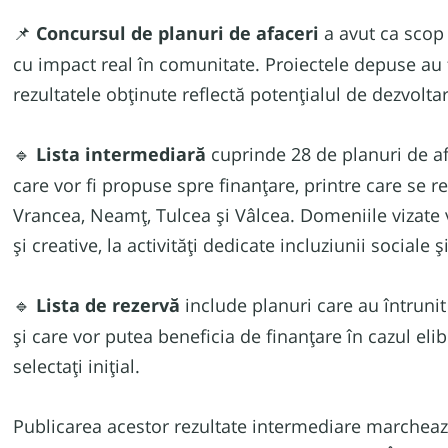
Concursul de planuri de afaceri
a avut ca scop 
📌
cu impact real în comunitate. Proiectele depuse au f
rezultatele obținute reflectă potențialul de dezvolta
Lista intermediară
cuprinde 28 de planuri de af
🔹
care vor fi propuse spre finanțare, printre care se r
Vrancea, Neamț, Tulcea și Vâlcea. Domeniile vizate v
și creative, la activități dedicate incluziunii sociale 
Lista de rezervă
include planuri care au întrunit
🔹
și care vor putea beneficia de finanțare în cazul eli
selectați inițial.
Publicarea acestor rezultate intermediare marchează