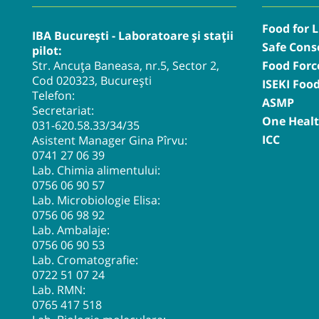
Food for L
IBA București - Laboratoare și stații
Safe Cons
pilot:
Str. Ancuța Baneasa, nr.5, Sector 2,
Food Forc
Cod 020323, București
ISEKI Foo
Telefon:
ASMP
Secretariat:
One Heal
031-620.58.33
/34/35
ICC
Asistent Manager Gina Pîrvu:
0741 27 06 39
Lab. Chimia alimentului:
0756 06 90 57
Lab. Microbiologie Elisa:
0756 06 98 92
Lab. Ambalaje:
0756 06 90 53
Lab. Cromatografie:
0722 51 07 24
Lab. RMN:
0765 417 518