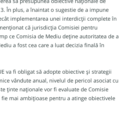
unerea sa presupunea obiective naționale de
3. În plus, a înaintat o sugestie de a impune
 decât implementarea unei interdicții complete în
enționat că jurisdicția Comisiei pentru
n timp ce Comisia de Mediu deține autoritatea de a
diu a fost cea care a luat decizia finală în
va fi obligat să adopte obiective și strategii
ice vândute anual, nivelul de pericol asociat cu
te ținte naționale vor fi evaluate de Comisie
fie mai ambițioase pentru a atinge obiectivele