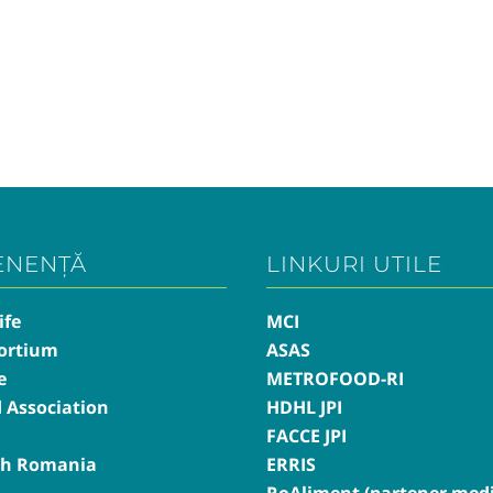
ENENȚĂ
LINKURI UTILE
ife
MCI
ortium
ASAS
e
METROFOOD-RI
d Association
HDHL JPI
FACCE JPI
th Romania
ERRIS