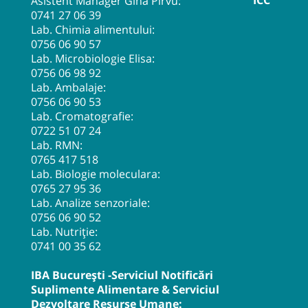
ICC
Asistent Manager Gina Pîrvu:
0741 27 06 39
Lab. Chimia alimentului:
0756 06 90 57
Lab. Microbiologie Elisa:
0756 06 98 92
Lab. Ambalaje:
0756 06 90 53
Lab. Cromatografie:
0722 51 07 24
Lab. RMN:
0765 417 518
Lab. Biologie moleculara:
0765 27 95 36
Lab. Analize senzoriale:
0756 06 90 52
Lab. Nutriție:
0741 00 35 62
IBA București -Serviciul Notificări
Suplimente Alimentare & Serviciul
Dezvoltare Resurse Umane: