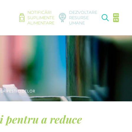
NOTIFICĂRI
DEZVOLTARE
RO
SUPLIMENTE
RESURSE
EN
ALIMENTARE
UMANE
EA PESTICIDELOR
 pentru a reduce