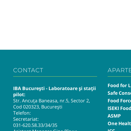
CONTACT
APART
Food for L
IBA București - Laboratoare și stații
Safe Cons
pilot:
Str. Ancuța Baneasa, nr.5, Sector 2,
Food Forc
Cod 020323, București
ISEKI Foo
Telefon:
ASMP
Secretariat:
One Heal
031-620.58.33
/34/35