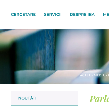
CERCETARE
SERVICII
DESPRE IBA
ME
ACASĂ
›
MEDIA
›
Parl
NOUTĂȚI