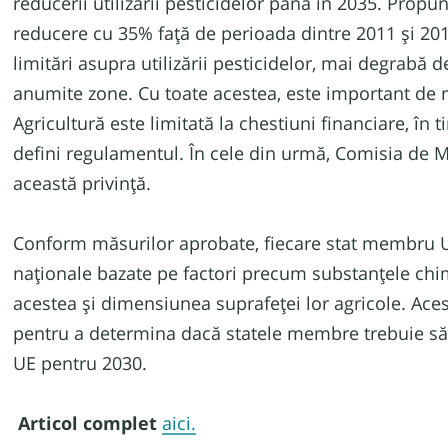
reducerii utilizării pesticidelor până în 2035. Prop
reducere cu 35% față de perioada dintre 2011 și 201
limitări asupra utilizării pesticidelor, mai degrabă
anumite zone. Cu toate acestea, este important de m
Agricultură este limitată la chestiuni financiare, î
defini regulamentul. În cele din urmă, Comisia de Me
această privință.
Conform măsurilor aprobate, fiecare stat membru UE 
naționale bazate pe factori precum substanțele chim
acestea și dimensiunea suprafeței lor agricole. Aces
pentru a determina dacă statele membre trebuie să 
UE pentru 2030.
Articol complet
aici.