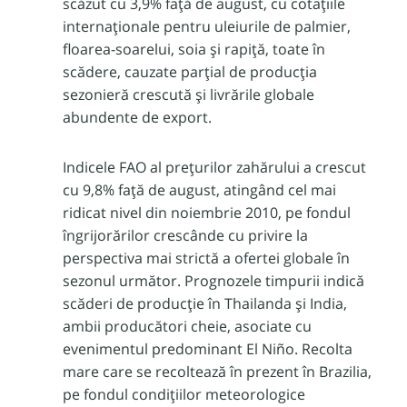
scăzut cu 3,9% față de august, cu cotațiile
internaționale pentru uleiurile de palmier,
floarea-soarelui, soia și rapiță, toate în
scădere, cauzate parțial de producția
sezonieră crescută și livrările globale
abundente de export.
Indicele FAO al prețurilor zahărului a crescut
cu 9,8% față de august, atingând cel mai
ridicat nivel din noiembrie 2010, pe fondul
îngrijorărilor crescânde cu privire la
perspectiva mai strictă a ofertei globale în
sezonul următor. Prognozele timpurii indică
scăderi de producție în Thailanda și India,
ambii producători cheie, asociate cu
evenimentul predominant El Niño. Recolta
mare care se recoltează în prezent în Brazilia,
pe fondul condițiilor meteorologice