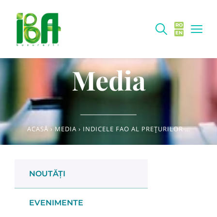
RO
EN
Media
ACASĂ
›
MEDIA
›
INDICELE FAO AL PREȚURILOR LA ALIMENTE A RĂMAS NESCHIMBAT ÎN SEPTEMBRIE
NOUTĂȚI
EVENIMENTE