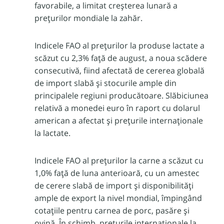
favorabile, a limitat creșterea lunară a
prețurilor mondiale la zahăr.
Indicele FAO al prețurilor la produse lactate a
scăzut cu 2,3% față de august, a noua scădere
consecutivă, fiind afectată de cererea globală
de import slabă și stocurile ample din
principalele regiuni producătoare. Slăbiciunea
relativă a monedei euro în raport cu dolarul
american a afectat și prețurile internaționale
la lactate.
Indicele FAO al prețurilor la carne a scăzut cu
1,0% față de luna anterioară, cu un amestec
de cerere slabă de import și disponibilități
ample de export la nivel mondial, împingând
cotațiile pentru carnea de porc, pasăre și
ovină. În schimb, prețurile internaționale la