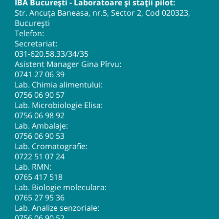
IBA București - Laboratoare și stații pilot:
Str. Ancuța Baneasa, nr.5, Sector 2, Cod 020323,
București
Telefon:
Secretariat:
031-620.58.33
/34/35
Asistent Manager Gina Pîrvu:
0741 27 06 39
Lab. Chimia alimentului:
0756 06 90 57
Lab. Microbiologie Elisa:
0756 06 98 92
Lab. Ambalaje:
0756 06 90 53
Lab. Cromatografie:
0722 51 07 24
Lab. RMN:
0765 417 518
Lab. Biologie moleculara:
0765 27 95 36
Lab. Analize senzoriale:
0756 06 90 52