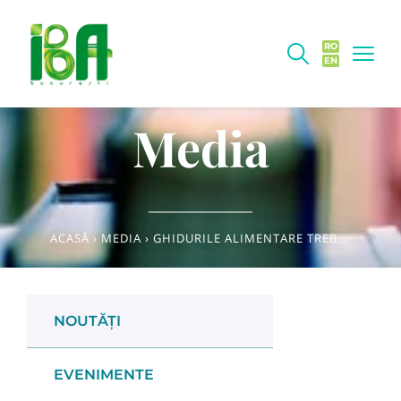
RO
EN
Media
ACASĂ
›
MEDIA
›
GHIDURILE ALIMENTARE TREBUIE REVIZUITE ȚINÂND CONT DE IMPACTUL PRODUCȚIEI ALIMENTARE ASUPRA MEDIULUI
NOUTĂȚI
EVENIMENTE