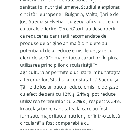
sănătății și nutriției umane. Studiul a explorat
cinci țări europene - Bulgaria, Malta, Țările de
Jos, Suedia și Elveția - cu geografii și obiceiuri
culturale diferite. Cercetătorii au descoperit
că reducerea cantității recomandate de
produse de origine animală din diete au
potențialul de a reduce emisiile de gaze cu
efect de seră în majoritatea cazurilor. În plus,
utilizarea principiilor circularității în
agricultură ar permite o utilizare îmbunătățită
a terenurilor. Studiul a constatat că Suedia și
Țările de Jos ar putea reduce emisiile de gaze
cu efect de seră cu 12% și 24% și pot reduce
utilizarea terenurilor cu 22% și, respectiv, 24%.
În același timp, cantitatea la care au fost
furnizate majoritatea nutrienților într-o „dietă
circulară” a fost comparabilă cu