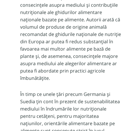
consecințele asupra mediului și contribuțiile
nutriționale ale ghidurilor alimentare
naționale bazate pe alimente. Autorii arată că
volumul de produse de origine animală
recomandat de ghidurile naționale de nutriție
din Europa ar putea fi redus substanțial în
favoarea mai multor alimente pe bază de
plante și, de asemenea, consecințele majore
asupra mediului ale alegerilor alimentare ar
putea fi abordate prin practici agricole
îmbunătățite.
În timp ce unele țări precum Germania și
Suedia țin cont în prezent de sustenabilitatea
mediului în îndrumările lor nutriționale
pentru cetățeni, pentru majoritatea
națiunilor, orientările alimentare bazate pe
alimente sunt concepute strict în jurul