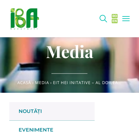
RO
EN
Media
ACASĂ
›
MEDIA
›
EIT HEI INITATIVE – AL DOILEA APEL DE PROPUNERI DE PROIECTE
NOUTĂȚI
EVENIMENTE